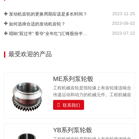
常变化的行驶条件，同时使发动机在有利
的工况下(功率较高、油耗较低)工作，在传
2023-11-25
动系统中设置了变速器。 变速器是汽车传
发动机齿轮的更换周期应该是多长时间？
动系统的主要组成之一，是用来改变来自
2023-08-02
如何选择合适的发动机齿轮？
发动机的转速和转矩的机构，它能固定或
2023-07-22
唱响“双过半” 誓夺“全年红”|汇锋股份半年工作总结暨表彰大会圆满举行
分档改变输出轴和输入轴传动比，又称变
速箱。是一种改变汽车运转速度的装置，
由许多直径大小不同的齿轮组成。变速箱
最受欢迎的产品
主要用于转变发动机曲轴的转矩及转速，
以适应汽车在起步…
ME系列泵轮毂
工程机械齿轮是指轮缘上有齿轮接连啮合
传递运动和动力的机械元件。工程机械齿
轮在传动中的应用很早就呈现了，跟着生
联系我们
产的发展，工程机械齿轮工作的平稳性受
到重视。未来工程机械齿轮正向重载、高
速、高精度和杰出效率等方向发展，并力
求尺度小、重量轻、寿命长和经济牢靠。
YB系列泵轮毂
我司拥有完整的产品加工和过程控制手
工程机械齿轮是指轮缘上有齿轮接连啮合