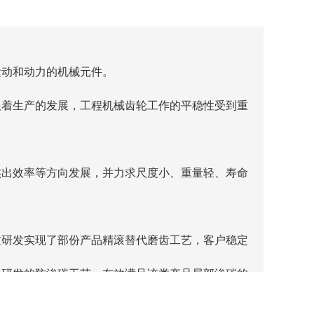
运动和动力的机械元件。
跟着生产的发展，工程机械齿轮工作的平稳性受到重
杰出效率等方向发展，并力求尺度小、重量轻、寿命
过研发实现了部份产品精滚替代磨齿工艺，客户稳定
司研发的防渗碳工艺，有效满足该类产品局部渗碳的
比传统工艺降低30%以上，防渗碳失效造成焊接开