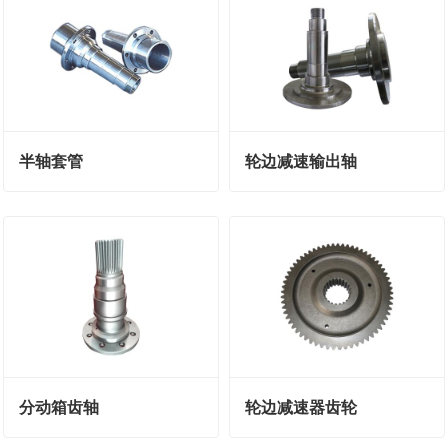
半轴套管
轮边减速输出轴
分动箱齿轴
轮边减速器齿轮