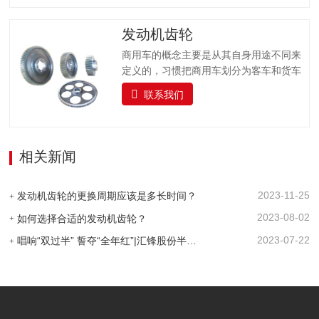
发动机齿轮
商用车的概念主要是从其自身用途不同来
定义的，习惯把商用车划分为客车和货车
两大类。汽车的实际使用情况非常复杂，
联系我们
如起步、怠速停车、低速等，这就要求汽
车的驱动力和车速能在相当大的范围内变
化，而目前广泛采用的活塞式发动机的输
出转矩和转速变化范围较小。为了适应经
相关新闻
常变化的行驶条件，同时使发动机在有利
的工况下(功率较高、油耗较低)工作，在传
2023-11-25
动系统中设置了变速器。 变速器是汽车传
发动机齿轮的更换周期应该是多长时间？
动系统的主要组成之一，是用来改变来自
2023-08-02
如何选择合适的发动机齿轮？
发动机的转速和转矩的机构，它能固定或
2023-07-22
唱响“双过半” 誓夺“全年红”|汇锋股份半年工作总结暨表彰大会圆满举行
分档改变输出轴和输入轴传动比，又称变
速箱。是一种改变汽车运转速度的装置，
由许多直径大小不同的齿轮组成。变速箱
主要用于转变发动机曲轴的转矩及转速，
以适应汽车在起步…