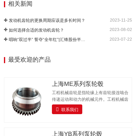
出转矩和转速变化范围较小。为了适应经
相关新闻
常变化的行驶条件，同时使发动机在有利
的工况下(功率较高、油耗较低)工作，在传
2023-11-25
动系统中设置了变速器。 变速器是汽车传
发动机齿轮的更换周期应该是多长时间？
动系统的主要组成之一，是用来改变来自
2023-08-02
如何选择合适的发动机齿轮？
发动机的转速和转矩的机构，它能固定或
2023-07-22
唱响“双过半” 誓夺“全年红”|汇锋股份半年工作总结暨表彰大会圆满举行
分档改变输出轴和输入轴传动比，又称变
速箱。是一种改变汽车运转速度的装置，
由许多直径大小不同的齿轮组成。变速箱
最受欢迎的产品
主要用于转变发动机曲轴的转矩及转速，
以适应汽车在起步…
上海ME系列泵轮毂
工程机械齿轮是指轮缘上有齿轮接连啮合
传递运动和动力的机械元件。工程机械齿
轮在传动中的应用很早就呈现了，跟着生
联系我们
产的发展，工程机械齿轮工作的平稳性受
到重视。未来工程机械齿轮正向重载、高
速、高精度和杰出效率等方向发展，并力
求尺度小、重量轻、寿命长和经济牢靠。
上海YB系列泵轮毂